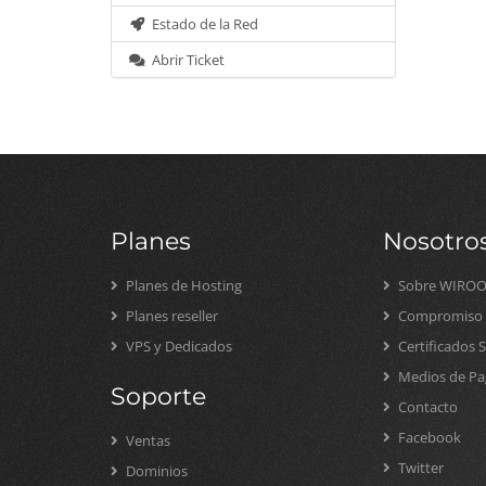
Estado de la Red
Abrir Ticket
Planes
Nosotro
Planes de Hosting
Sobre WIRO
Planes reseller
Compromiso S
VPS y Dedicados
Certificados 
Medios de Pa
Soporte
Contacto
Facebook
Ventas
Twitter
Dominios