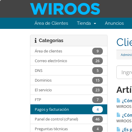
Área de Clientes
Tienda
Anuncios
Cli
Categorías
Área de clientes
9
Admini
Correo electrónico
26
DNS
5
Dominios
15
Art
El servicio
23
FTP
7
¿Cóm
WIROOS I
Pagos y facturación
4
¿Cómo
Panel de control (cPanel)
46
WIROOS I
Preguntas técnicas
4
¿Es p