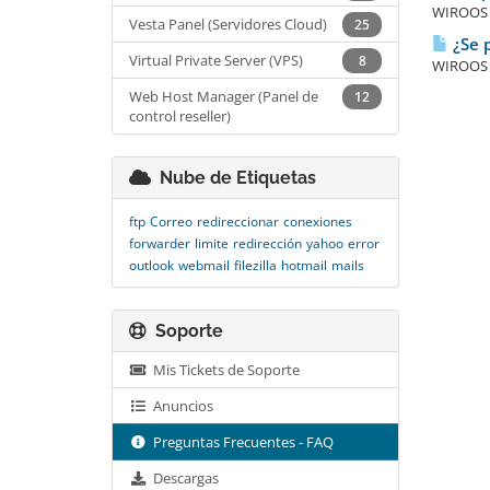
WIROOS I
Vesta Panel (Servidores Cloud)
25
¿Se p
Virtual Private Server (VPS)
8
WIROOS I
Web Host Manager (Panel de
12
control reseller)
Nube de Etiquetas
ftp
Correo
redireccionar
conexiones
forwarder
limite
redirección
yahoo
error
outlook
webmail
filezilla
hotmail
mails
Soporte
Mis Tickets de Soporte
Anuncios
Preguntas Frecuentes - FAQ
Descargas