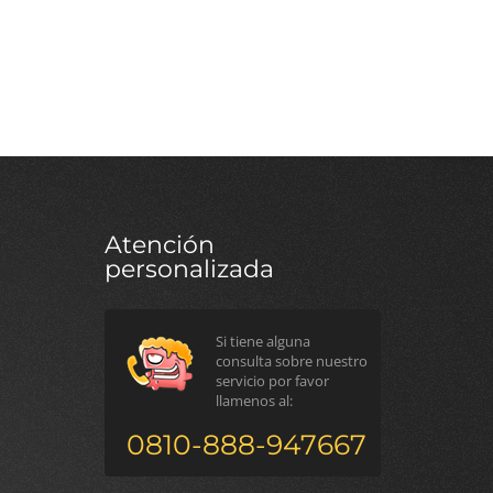
Atención
personalizada
Si tiene alguna
consulta sobre nuestro
servicio por favor
llamenos al:
0810-888-947667