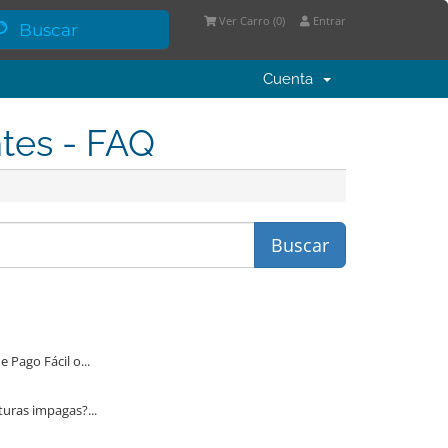
Ver Carro (
0
)
Entrar
Cuenta
ntes - FAQ
ago Fácil o...
uras impagas?...