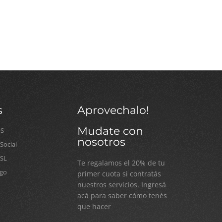
s
Aprovechalo!
Mudate con
OS
nosotros
ocial
SSL
Te regalamos el 20% de tu
go
primer cuota si contratás
nuestros servicios. Ingresá
acá para saber cómo tenés
que hacer