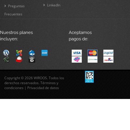
LinkedIn
Preguntas
Frecuentes
Nuestros planes
Aceptamos
incluyen:
pagos de:
Copyright © 2026 WIROOS. Todos los
derechos reservados.
Términos y
condiciones
|
Privacidad de datos