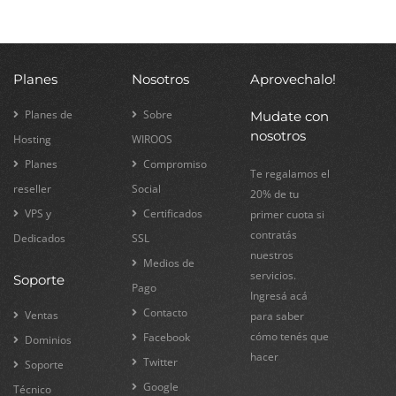
Planes
Nosotros
Aprovechalo!
Planes de
Sobre
Mudate con
nosotros
Hosting
WIROOS
Planes
Compromiso
Te regalamos el
reseller
Social
20% de tu
VPS y
Certificados
primer cuota si
contratás
Dedicados
SSL
nuestros
Medios de
servicios.
Soporte
Pago
Ingresá acá
Contacto
Ventas
para saber
cómo tenés que
Facebook
Dominios
hacer
Twitter
Soporte
Google
Técnico