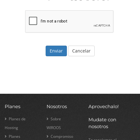
Cancelar
Planes
Nosotros
Aprovechalo!
Planes de
Sobre
Mudate con
nosotros
Hosting
WIROOS
Planes
Compromiso
Te regalamos el