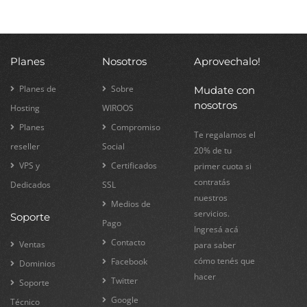
Planes
Nosotros
Aprovechalo!
Planes de
Sobre
Mudate con
nosotros
Hosting
WIROOS
Planes
Compromiso
Te regalamos el
reseller
Social
20% de tu
VPS y
Certificados
primer cuota si
contratás
Dedicados
SSL
nuestros
Medios de
servicios.
Soporte
Pago
Ingresá acá
Contacto
Ventas
para saber
cómo tenés que
Facebook
Dominios
hacer
Twitter
Soporte
Google
Técnico