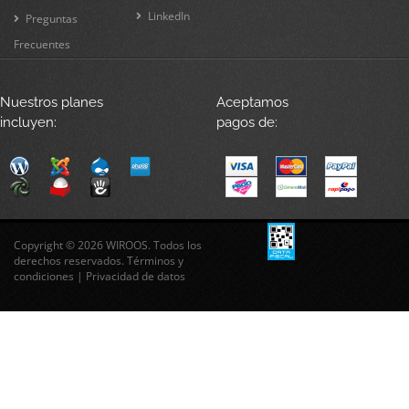
LinkedIn
Preguntas
Frecuentes
Nuestros planes
Aceptamos
incluyen:
pagos de:
Copyright © 2026 WIROOS. Todos los
derechos reservados.
Términos y
condiciones
|
Privacidad de datos