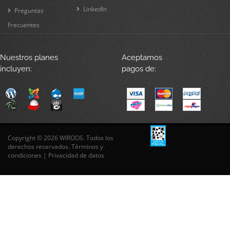
LinkedIn
Preguntas
Frecuentes
Nuestros planes
Aceptamos
incluyen:
pagos de:
Copyright © 2026 WIROOS. Todos los
derechos reservados.
Términos y
condiciones
|
Privacidad de datos