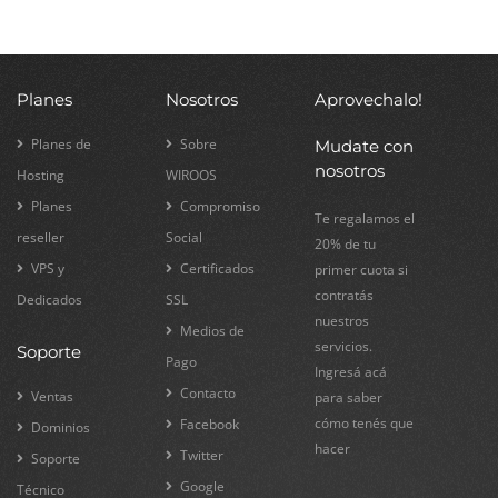
Planes
Nosotros
Aprovechalo!
Planes de
Sobre
Mudate con
nosotros
Hosting
WIROOS
Planes
Compromiso
Te regalamos el
reseller
Social
20% de tu
VPS y
Certificados
primer cuota si
contratás
Dedicados
SSL
nuestros
Medios de
servicios.
Soporte
Pago
Ingresá acá
Contacto
Ventas
para saber
cómo tenés que
Facebook
Dominios
hacer
Twitter
Soporte
Google
Técnico