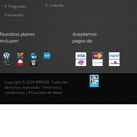
LinkedIn
Preguntas
Frecuentes
Nuestros planes
Aceptamos
incluyen:
pagos de:
Copyright © 2026 WIROOS. Todos los
derechos reservados.
Términos y
condiciones
|
Privacidad de datos