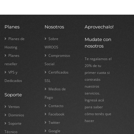
Planes
Nosotros
Aprovechalo!
Planes de
Sobre
Mudate con
nosotros
Hosting
WIROOS
Planes
Compromiso
Te regalamos el
reseller
Social
20% de tu
VPS y
Certificados
primer cuota si
contratás
Dedicados
SSL
nuestros
Medios de
servicios.
Soporte
Pago
Ingresá acá
Contacto
Ventas
para saber
cómo tenés que
Facebook
Dominios
hacer
Twitter
Soporte
Google
Técnico