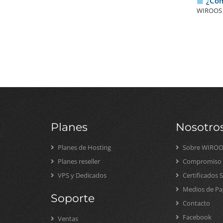
¿Cómo
WIROOS I
Planes
Nosotro
Planes de Hosting
Sobre WIRO
Planes reseller
Compromiso S
VPS y Dedicados
Certificados 
Medios de Pa
Soporte
Contacto
Facebook
Ventas