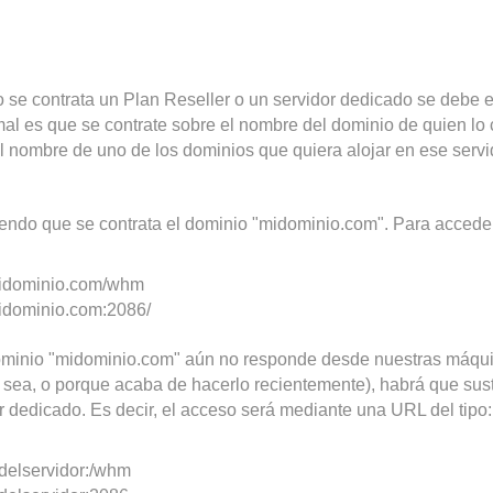
se contrata un Plan Reseller o un servidor dedicado se debe ele
al es que se contrate sobre el nombre del dominio de quien lo co
l nombre de uno de los dominios que quiera alojar en ese servi
ndo que se contrata el dominio "midominio.com". Para acceder
/midominio.com/whm
midominio.com:2086/
ominio "midominio.com" aún no responde desde nuestras máqu
 sea, o porque acaba de hacerlo recientemente), habrá que susti
r dedicado. Es decir, el acceso será mediante una URL del tipo:
ipdelservidor:/whm