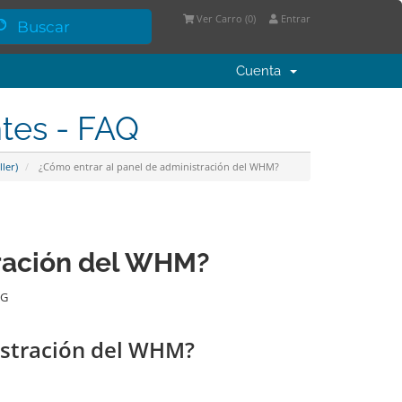
Ver Carro (
0
)
Entrar
Cuenta
ntes - FAQ
ler)
¿Cómo entrar al panel de administración del WHM?
tración del WHM?
NG
istración del WHM?