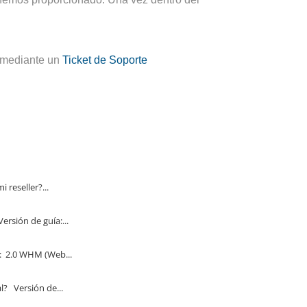
o mediante un
Ticket de Soporte
eseller?...
sión de guía:...
 2.0 WHM (Web...
 Versión de...