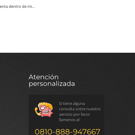
ta dentro de mi...
Atención
personalizada
Si tiene alguna
consulta sobre nuestro
servicio por favor
llamenos al:
0810-888-947667