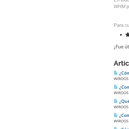
WHM
p
Para cu
¿Fue út
Artí
¿Cóm
WIROOS I
¿Com
WIROOS I
¿Qué
WIROOS I
¿Com
WIROOS I