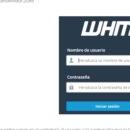
ipdelservidor:2086
s estos casos se le solicitará el usuario y la contraseña que l