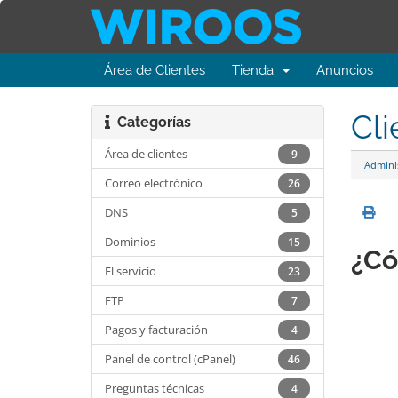
Área de Clientes
Tienda
Anuncios
Cli
Categorías
Área de clientes
9
Admini
Correo electrónico
26
DNS
5
Dominios
15
¿Có
El servicio
23
FTP
7
Pagos y facturación
4
Panel de control (cPanel)
46
Preguntas técnicas
4