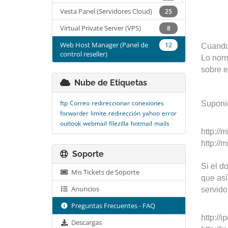
Vesta Panel (Servidores Cloud)
25
Virtual Private Server (VPS)
8
Web Host Manager (Panel de
12
Cuando 
control reseller)
Lo norm
sobre e
Nube de Etiquetas
ftp
Correo
redireccionar
conexiones
Suponie
forwarder
limite
redirección
yahoo
error
outlook
webmail
filezilla
hotmail
mails
http:/
http://
Soporte
Si el d
Mis Tickets de Soporte
que así
Anuncios
servido
Preguntas Frecuentes - FAQ
http://
Descargas