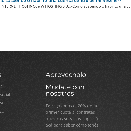
 suspendo o habilito una cuenta dentro de mi Reseller?
NTERNET HOSTINGde W HOSTING S. A. ¿Cómo suspendo o habilito una cuen
s
Aprovechalo!
Mudate con
OS
nosotros
ocial
SSL
Te regalamos el 20% de tu
go
primer cuota si contratás
nuestros servicios. Ingresá
acá para saber cómo tenés