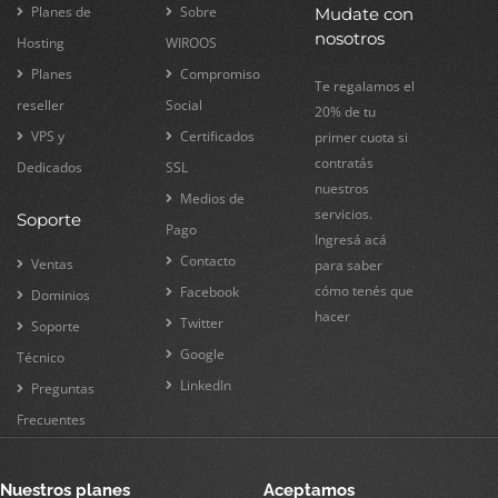
Planes de
Sobre
Mudate con
nosotros
Hosting
WIROOS
Planes
Compromiso
Te regalamos el
reseller
Social
20% de tu
VPS y
Certificados
primer cuota si
contratás
Dedicados
SSL
nuestros
Medios de
servicios.
Soporte
Pago
Ingresá acá
Contacto
Ventas
para saber
cómo tenés que
Facebook
Dominios
hacer
Twitter
Soporte
Google
Técnico
LinkedIn
Preguntas
Frecuentes
Nuestros planes
Aceptamos