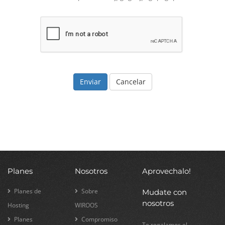
Cancelar
Planes
Nosotros
Aprovechalo!
Planes de
Sobre
Mudate con
nosotros
Hosting
WIROOS
Planes
Compromiso
Te regalamos el