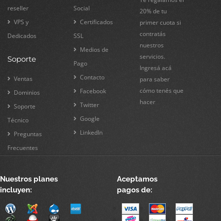
reseller
Social
20% de tu
VPS y
Certificados
primer cuota si
contratás
Dedicados
SSL
nuestros
Medios de
servicios.
Soporte
Pago
Ingresá acá
Contacto
Ventas
para saber
cómo tenés que
Facebook
Dominios
hacer
Twitter
Soporte
Google
Técnico
LinkedIn
Preguntas
Frecuentes
Nuestros planes
Aceptamos
incluyen:
pagos de: