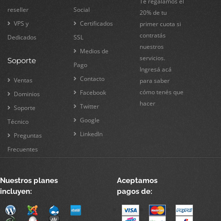
Te regalamos el
reseller
Social
20% de tu
VPS y
Certificados
primer cuota si
contratás
Dedicados
SSL
nuestros
Medios de
servicios.
Soporte
Pago
Ingresá acá
Contacto
Ventas
para saber
cómo tenés que
Facebook
Dominios
hacer
Twitter
Soporte
Google
Técnico
LinkedIn
Preguntas
Frecuentes
Nuestros planes
Aceptamos
incluyen:
pagos de: