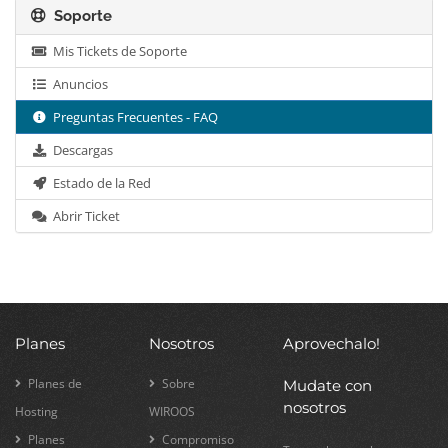
Soporte
Mis Tickets de Soporte
Anuncios
Preguntas Frecuentes - FAQ
Descargas
Estado de la Red
Abrir Ticket
Planes
Nosotros
Aprovechalo!
Planes de
Sobre
Mudate con
nosotros
Hosting
WIROOS
Planes
Compromiso