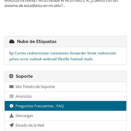
WIROOS INTERNET HOSTINGde W HOSTING S. A. ¿Cuento con un
sistema de estadistica en mi sitio?...
Nube de Etiquetas
ftp
Correo
redireccionar
conexiones
forwarder
limite
redirección
yahoo
error
outlook
webmail
filezilla
hotmail
mails
Soporte
Mis Tickets de Soporte
Anuncios
Preguntas Frecuentes - FAQ
Descargas
Estado de la Red