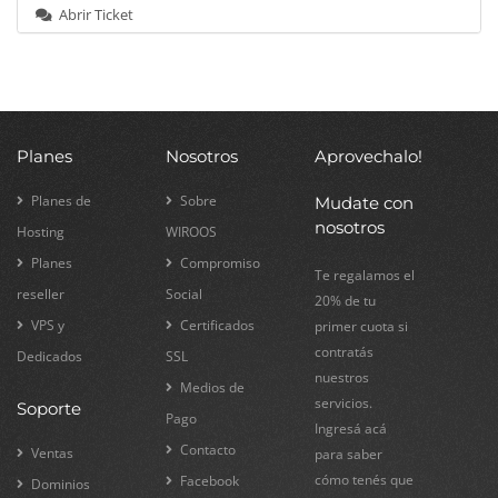
Abrir Ticket
Planes
Nosotros
Aprovechalo!
Planes de
Sobre
Mudate con
nosotros
Hosting
WIROOS
Planes
Compromiso
Te regalamos el
reseller
Social
20% de tu
VPS y
Certificados
primer cuota si
contratás
Dedicados
SSL
nuestros
Medios de
servicios.
Soporte
Pago
Ingresá acá
Contacto
Ventas
para saber
cómo tenés que
Facebook
Dominios