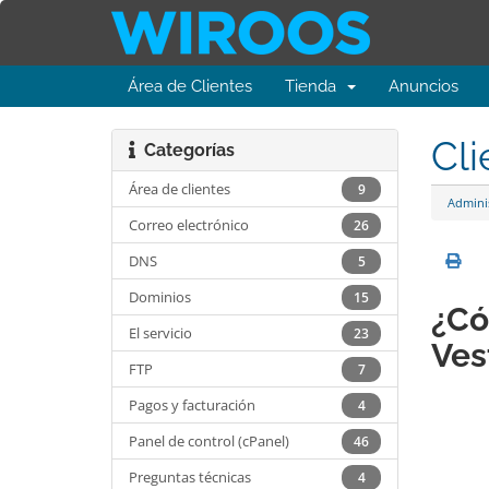
Área de Clientes
Tienda
Anuncios
Cli
Categorías
Área de clientes
9
Admini
Correo electrónico
26
DNS
5
Dominios
15
¿Có
El servicio
23
Ves
FTP
7
Pagos y facturación
4
Panel de control (cPanel)
46
Preguntas técnicas
4