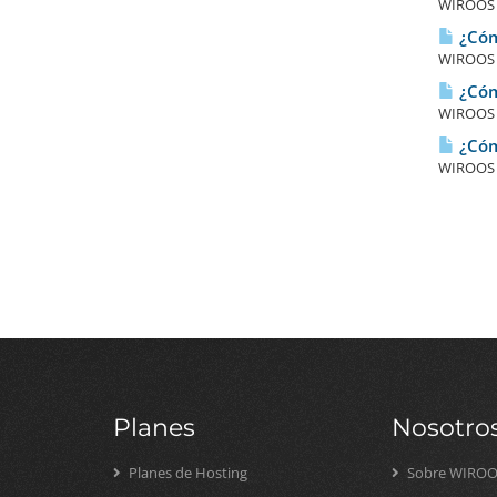
WIROOS I
¿Cóm
WIROOS I
¿Cóm
WIROOS I
¿Cóm
WIROOS I
Planes
Nosotro
Planes de Hosting
Sobre WIRO