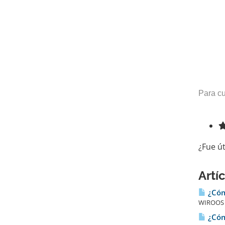
Para cu
¿Fue út
Artí
¿Cóm
WIROOS I
¿Cóm