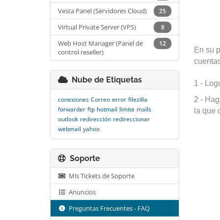
Vesta Panel (Servidores Cloud)
25
Virtual Private Server (VPS)
8
Web Host Manager (Panel de
12
En su p
control reseller)
cuentas
Nube de Etiquetas
1 - Log
conexiones
Correo
error
filezilla
2 - Hag
forwarder
ftp
hotmail
limite
mails
la que 
outlook
redirección
redireccionar
webmail
yahoo
Soporte
Mis Tickets de Soporte
Anuncios
Preguntas Frecuentes - FAQ