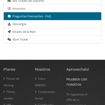
Mis Tickets de Soporte
Anuncios
Preguntas Frecuentes - FAQ
Descargas
Estado de la Red
Abrir Ticket
Planes
Nosotros
Aprovechalo!
Planes de
Sobre
Mudate con
nosotros
Hosting
WIROOS
Planes
Compromiso
Te regalamos el
reseller
Social
20% de tu
VPS y
Certificados