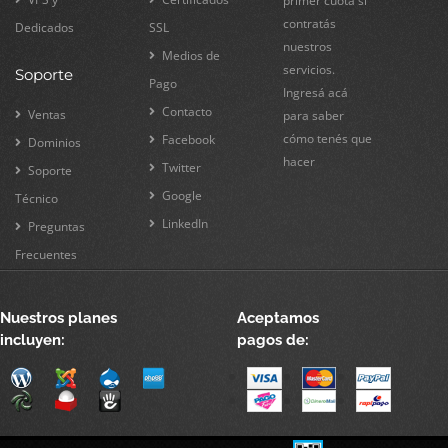
primer cuota si
contratás
Dedicados
SSL
nuestros
Medios de
servicios.
Soporte
Pago
Ingresá acá
Contacto
Ventas
para saber
cómo tenés que
Facebook
Dominios
hacer
Twitter
Soporte
Google
Técnico
LinkedIn
Preguntas
Frecuentes
Nuestros planes
Aceptamos
incluyen:
pagos de: