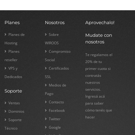
Planes
Nosotros
Aprovechalo!
Planes de
Sobre
Mudate con
nosotros
Hosting
WIROOS
Planes
Compromiso
Te regalamos el
reseller
Social
20% de tu
VPS y
Certificados
primer cuota si
contratás
Dedicados
SSL
nuestros
Medios de
servicios.
Soporte
Pago
Ingresá acá
Contacto
Ventas
para saber
cómo tenés que
Facebook
Dominios
hacer
Twitter
Soporte
Google
Técnico