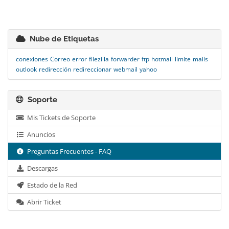
Nube de Etiquetas
conexiones
Correo
error
filezilla
forwarder
ftp
hotmail
limite
mails
outlook
redirección
redireccionar
webmail
yahoo
Soporte
Mis Tickets de Soporte
Anuncios
Preguntas Frecuentes - FAQ
Descargas
Estado de la Red
Abrir Ticket