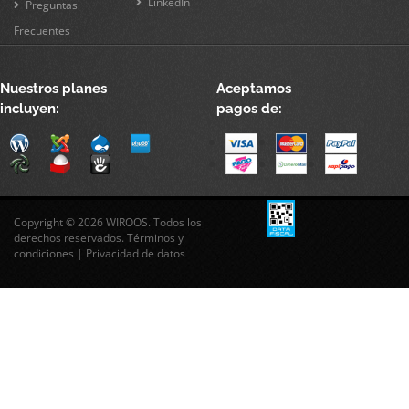
LinkedIn
Preguntas
Frecuentes
Nuestros planes
Aceptamos
incluyen:
pagos de:
Copyright © 2026 WIROOS. Todos los
derechos reservados.
Términos y
condiciones
|
Privacidad de datos