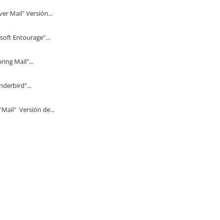
 Mail" Versión...
ft Entourage"...
ng Mail"...
erbird"...
il" Versión de...