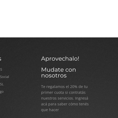
s
Aprovechalo!
Mudate con
OS
nosotros
ocial
SSL
Te regalamos el 20% de tu
go
primer cuota si contratás
nuestros servicios. Ingresá
acá para saber cómo tenés
que hacer