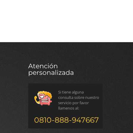
Atención
personalizada
Si tiene alguna
consulta sobre nuestro
servicio por favor
llamenos al:
0810-888-947667