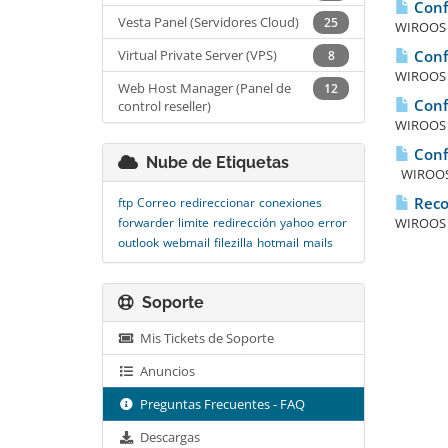
Confi
Vesta Panel (Servidores Cloud)
25
WIROOS I
Virtual Private Server (VPS)
Confi
8
WIROOS I
Web Host Manager (Panel de
12
Confi
control reseller)
WIROOS I
Confi
Nube de Etiquetas
WIROOS I
Reco
ftp
Correo
redireccionar
conexiones
forwarder
limite
redirección
yahoo
error
WIROOS I
outlook
webmail
filezilla
hotmail
mails
Soporte
Mis Tickets de Soporte
Anuncios
Preguntas Frecuentes - FAQ
Descargas