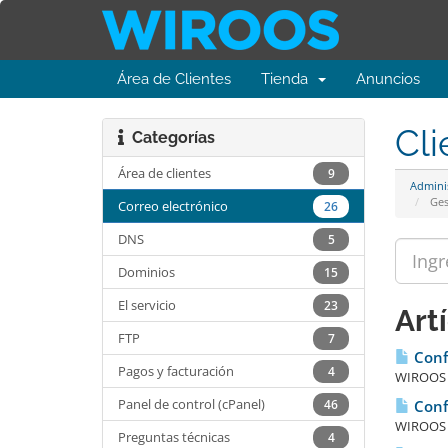
Área de Clientes
Tienda
Anuncios
Cli
Categorías
Área de clientes
9
Admini
Ges
Correo electrónico
26
DNS
5
Dominios
15
El servicio
23
Art
FTP
7
Confi
Pagos y facturación
4
WIROOS I
Panel de control (cPanel)
46
Confi
WIROOS I
Preguntas técnicas
4