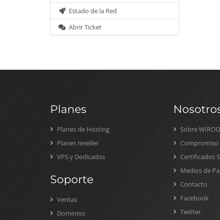
Estado de la Red
Abrir Ticket
Planes
Nosotro
Planes de Hosting
Sobre WIRO
Planes reseller
Compromiso S
VPS y Dedicados
Certificados 
Medios de Pa
Soporte
Contacto
Facebook
Ventas
Twitter
Dominios