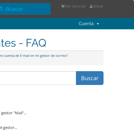
Ver Carro (
0
)
Entrar
Cuenta
ntes - FAQ
i cuenta de E-mail en mi gestor de correo?
stor "Mail"...
gestor...