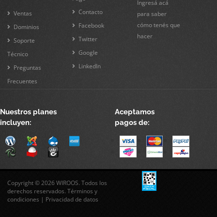
Ingresá acá
Contacto
Ventas
para saber
cómo tenés que
Facebook
Dominios
hacer
Twitter
Soporte
Google
Técnico
LinkedIn
Preguntas
Frecuentes
Nuestros planes
Aceptamos
incluyen:
pagos de:
Copyright © 2026 WIROOS. Todos los
derechos reservados.
Términos y
condiciones
|
Privacidad de datos