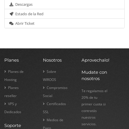
Descargas
Estado de la Red
Abrir Ticket
Planes
Nosotros
Aprovechalo!
Planes de
Sobre
Mudate con
nosotros
Hosting
WIROOS
Planes
Compromiso
Te regalamos el
reseller
Social
20% de tu
VPS y
Certificados
primer cuota si
contratás
Dedicados
SSL
nuestros
Medios de
servicios.
Soporte
Pago