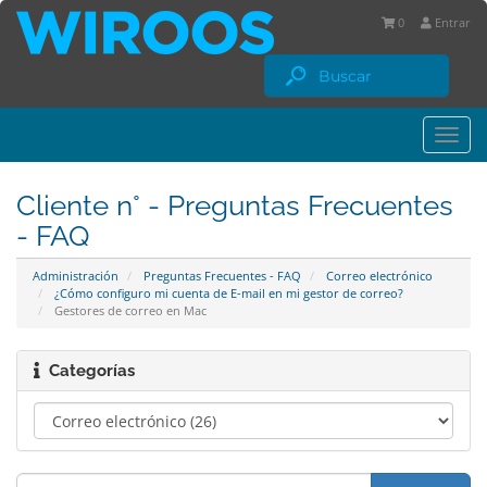
0
Entrar
Togg
navi
Cliente n° - Preguntas Frecuentes
- FAQ
Administración
Preguntas Frecuentes - FAQ
Correo electrónico
¿Cómo configuro mi cuenta de E-mail en mi gestor de correo?
Gestores de correo en Mac
Categorías