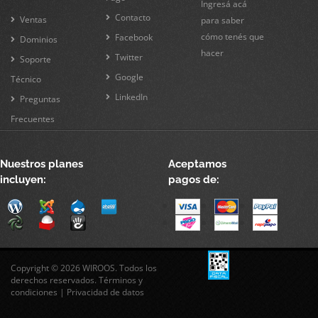
Ingresá acá
Contacto
Ventas
para saber
cómo tenés que
Facebook
Dominios
hacer
Twitter
Soporte
Google
Técnico
LinkedIn
Preguntas
Frecuentes
Nuestros planes
Aceptamos
incluyen:
pagos de:
Copyright © 2026 WIROOS. Todos los
derechos reservados.
Términos y
condiciones
|
Privacidad de datos