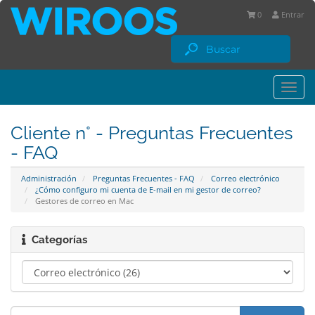
0
Entrar
Togg
navi
Cliente n° - Preguntas Frecuentes
- FAQ
Administración
Preguntas Frecuentes - FAQ
Correo electrónico
¿Cómo configuro mi cuenta de E-mail en mi gestor de correo?
Gestores de correo en Mac
Categorías