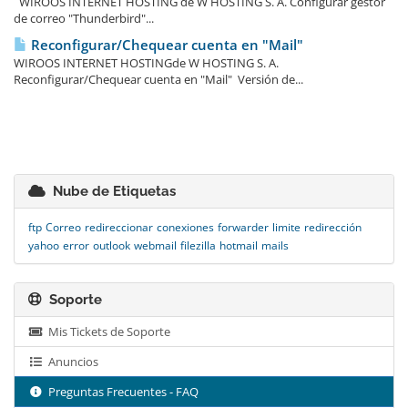
WIROOS INTERNET HOSTING de W HOSTING S. A. Configurar gestor
de correo "Thunderbird"...
Reconfigurar/Chequear cuenta en "Mail"
WIROOS INTERNET HOSTINGde W HOSTING S. A.
Reconfigurar/Chequear cuenta en "Mail" Versión de...
Nube de Etiquetas
ftp
Correo
redireccionar
conexiones
forwarder
limite
redirección
yahoo
error
outlook
webmail
filezilla
hotmail
mails
Soporte
Mis Tickets de Soporte
Anuncios
Preguntas Frecuentes - FAQ