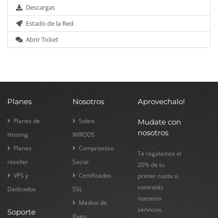
Descargas
Estado de la Red
Abrir Ticket
Planes
Nosotros
Aprovechalo!
Planes de
Sobre
Mudate con
nosotros
Hosting
WIROOS
Planes
Compromiso
Te regalamos el
reseller
Social
20% de tu
VPS y
Certificados
primer cuota si
contratás
Dedicados
SSL
nuestros
Medios de
servicios.
Soporte
Pago