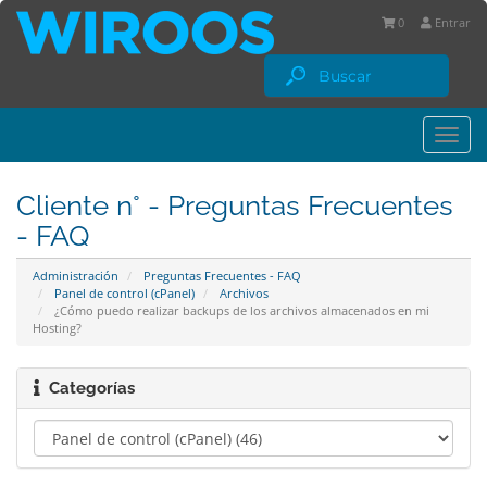
0
Entrar
Togg
navi
Cliente n° - Preguntas Frecuentes
- FAQ
Administración
Preguntas Frecuentes - FAQ
Panel de control (cPanel)
Archivos
¿Cómo puedo realizar backups de los archivos almacenados en mi
Hosting?
Categorías