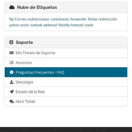
Nube de Etiquetas
ftp
Correo
redireccionar
conexiones
forwarder
limite
redirección
yahoo
error
outlook
webmail
filezilla
hotmail
mails
Soporte
Mis Tickets de Soporte
Anuncios
Preguntas Frecuentes - FAQ
Descargas
Estado de la Red
Abrir Ticket