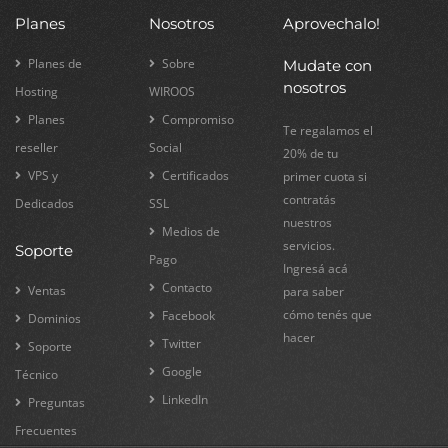
Planes
Nosotros
Aprovechalo!
Planes de
Sobre
Mudate con
nosotros
Hosting
WIROOS
Planes
Compromiso
Te regalamos el
reseller
Social
20% de tu
VPS y
Certificados
primer cuota si
contratás
Dedicados
SSL
nuestros
Medios de
servicios.
Soporte
Pago
Ingresá acá
Contacto
Ventas
para saber
cómo tenés que
Facebook
Dominios
hacer
Twitter
Soporte
Google
Técnico
LinkedIn
Preguntas
Frecuentes