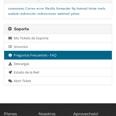
conexiones
Correo
error
filezilla
forwarder
ftp
hotmail
limite
mails
outlook
redirección
redireccionar
webmail
yahoo
Soporte
Mis Tickets de Soporte
Anuncios
Preguntas Frecuentes - FAQ
Descargas
Estado de la Red
Abrir Ticket
Planes
Nosotros
Aprovechalo!