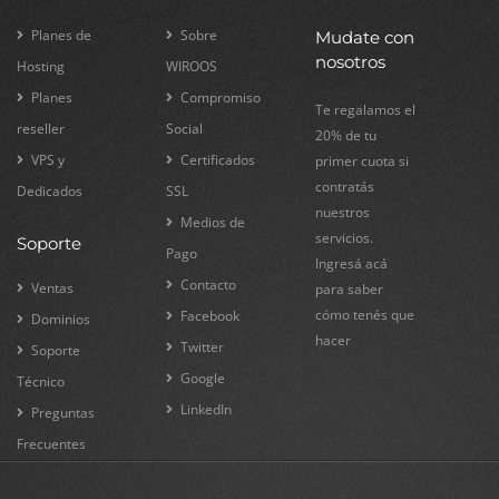
Planes de
Sobre
Mudate con
nosotros
Hosting
WIROOS
Planes
Compromiso
Te regalamos el
reseller
Social
20% de tu
VPS y
Certificados
primer cuota si
contratás
Dedicados
SSL
nuestros
Medios de
servicios.
Soporte
Pago
Ingresá acá
Contacto
Ventas
para saber
cómo tenés que
Facebook
Dominios
hacer
Twitter
Soporte
Google
Técnico
LinkedIn
Preguntas
Frecuentes